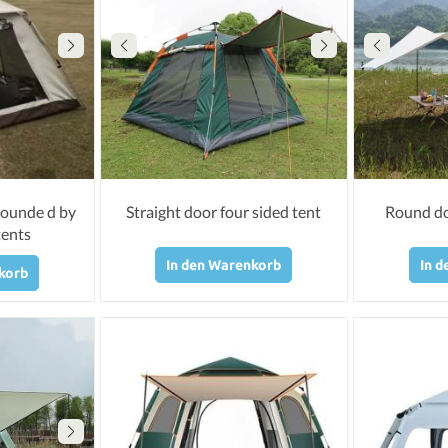
rounde d by
Straight door four sided tent
Round do
tents
In den Warenkorb
In 
korb