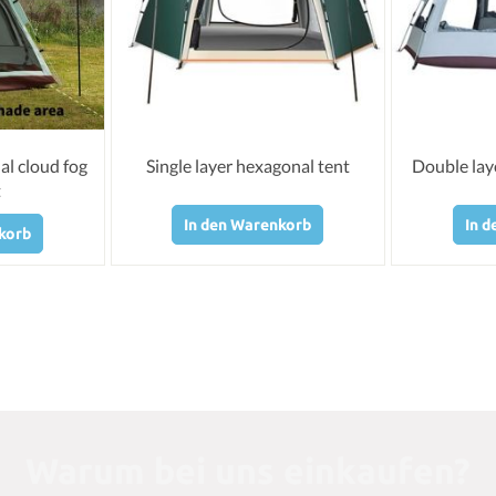
al cloud fog
Single layer hexagonal tent
Double lay
t
In den Warenkorb
In 
korb
Warum bei uns einkaufen?