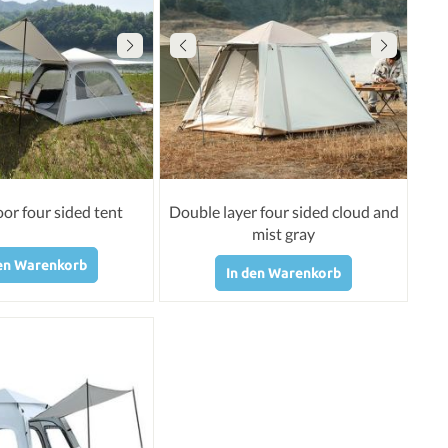
or four sided tent
Double layer four sided cloud and
mist gray
den Warenkorb
In den Warenkorb