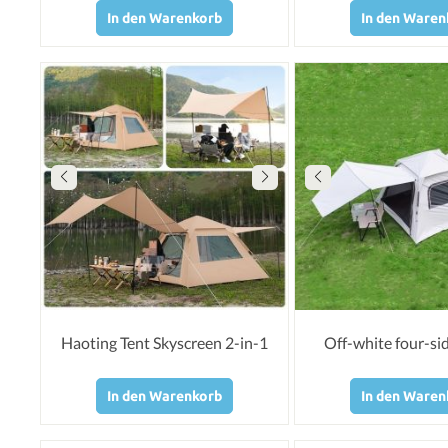
In den Warenkorb
In den Waren
Haoting Tent Skyscreen 2-in-1
Off-white four-si
In den Warenkorb
In den Waren