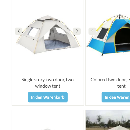
Single story, two door, two
Colored two door,
window tent
tent
In den Warenkorb
In den Waren