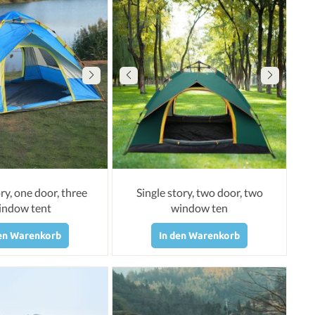
ory, one door, three
Single story, two door, two
indow tent
window ten
den Warenkorb
In den Warenkorb