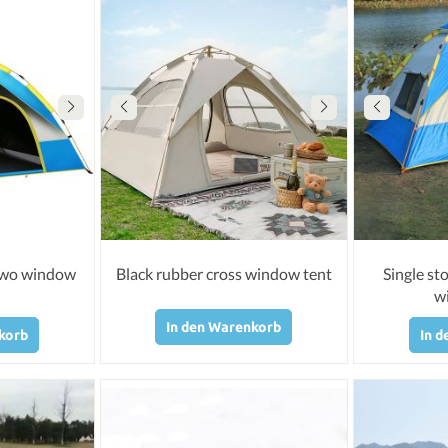
 two window
Black rubber cross window tent
Single st
w
In den Warenkorb
korb
In 