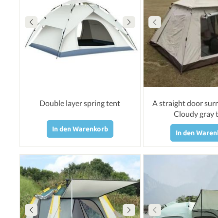
Double layer spring tent
A straight door sur
Cloudy gray 
In den Warenkorb
In den Waren