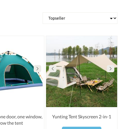
one door, one window,
Yunting Tent Skyscreen 2-in-1
row the tent