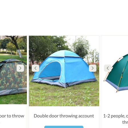
door to throw
Double door throwing account
1-2 people, 
s
th