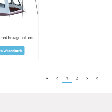
ered hexagonal tent
den Warenkorb
1
2