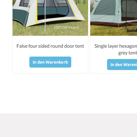
False four sided round door tent
Single layer hexagon
grey ten
In den Warenkorb
In den Waren