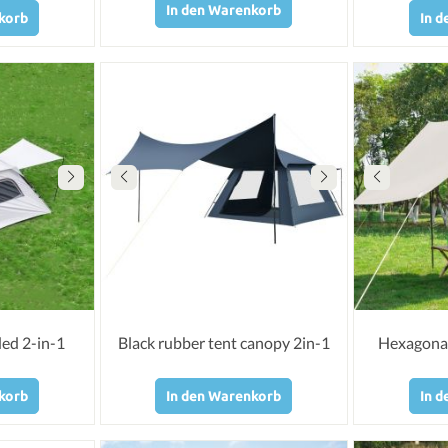
In den Warenkorb
korb
In 
ded 2-in-1
Black rubber tent canopy 2in-1
Hexagonal
korb
In den Warenkorb
In 